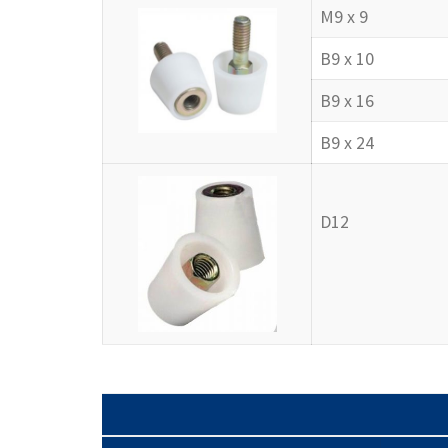
M9 x 9
B9 x 10
B9 x 16
B9 x 24
D12