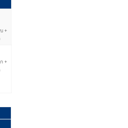
บ +
m
ก +
m